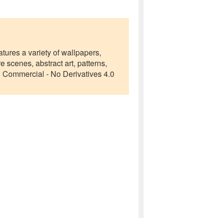
eatures a variety of wallpapers,
e scenes, abstract art, patterns,
n Commercial - No Derivatives 4.0