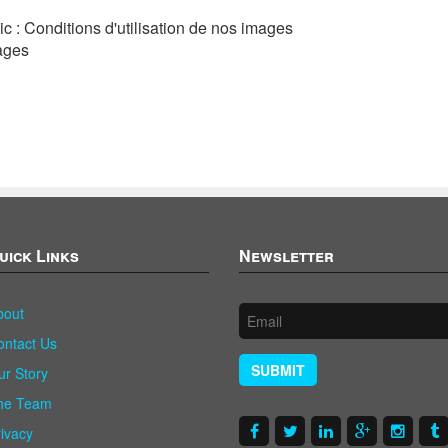
ic : Conditions d'utilisation de nos images
mages
uick Links
Newsletter
bout
ontact Us
SUBMIT
ur Story
he Team
rivacy